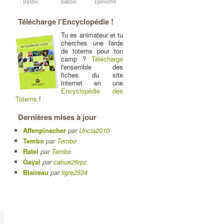
Barzoï
Saboa
Epinoche
Télécharge l'Encyclopédie !
Tu es animateur et tu
cherches une farde
de totems pour ton
camp ?
Télécharge
l'ensemble des
fiches du site
internet en une
Encyclopédie des
Totems
!
Dernières mises à jour
Affenpinscher
par
Uncia2010
Tembo
par
Tembo
Ratel
par
Tembo
Gayal
par
cahue26rpz
Blaireau
par
ligre2534