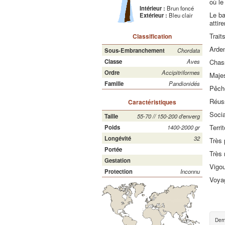
où le
Intérieur :
Brun foncé
Le ba
Extérieur :
Bleu clair
attir
Trait
Classification
Arde
Sous-Embranchement
Chordata
Chas
Classe
Aves
Ordre
Accipitriformes
Maje
Famille
Pandionidés
Pêche
Réuss
Caractéristiques
Soci
Taille
55-70 // 150-200 d'enverg
Terri
Poids
1400-2000 gr
Longévité
32
Très 
Portée
Très 
Gestation
Vigo
Protection
Inconnu
Voya
Dern