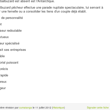
 balbuzard est absent est l'Antarctique.
lbuzard pêcheur effectue une parade nuptiale spectaculaire, lui servant à
er une femelle ou a consolider les liens d'un couple déjà établi.
s de personnalité
nt
seur redoutable
stueux
ur spécialisé
it ses entreprises
able
torial puissant
précis
rapide
ureux
geur
ière révision par
cumatanga
le 11 juillet 2012 (
Historique
)
Signaler cette fiche