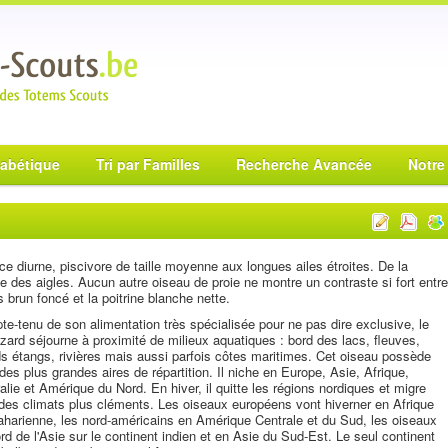
habétique
Tri par Familles
Recherche Avancée
Notre
e diurne, piscivore de taille moyenne aux longues ailes étroites. De la
le des aigles. Aucun autre oiseau de proie ne montre un contraste si fort entre
s brun foncé et la poitrine blanche nette.
e-tenu de son alimentation très spécialisée pour ne pas dire exclusive, le
zard séjourne à proximité de milieux aquatiques : bord des lacs, fleuves,
s étangs, rivières mais aussi parfois côtes maritimes. Cet oiseau possède
 des plus grandes aires de répartition. Il niche en Europe, Asie, Afrique,
alie et Amérique du Nord. En hiver, il quitte les régions nordiques et migre
des climats plus cléments. Les oiseaux européens vont hiverner en Afrique
harienne, les nord-américains en Amérique Centrale et du Sud, les oiseaux
rd de l'Asie sur le continent indien et en Asie du Sud-Est. Le seul continent