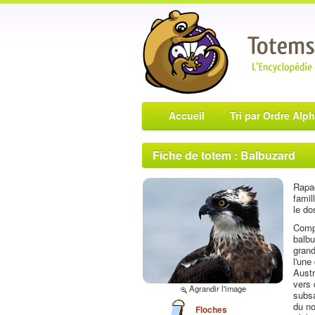
Accueil
Tri par Ordre Alp
Fiche de totem : Balbuzard
Rapac
famil
le do
Compt
balbu
grand
l'une
Austr
vers 
Agrandir l'image
subsa
du no
Floches