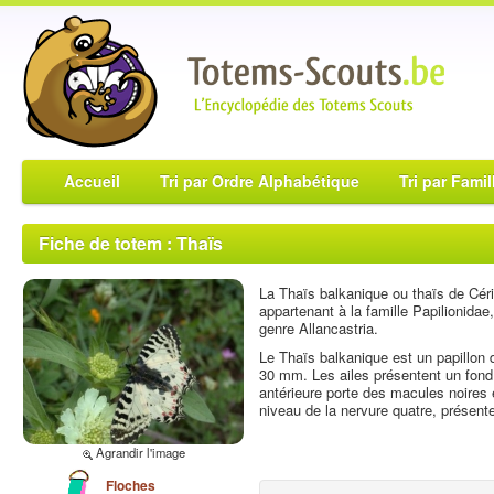
Accueil
Tri par Ordre Alphabétique
Tri par Famil
Fiche de totem : Thaïs
La Thaïs balkanique ou thaïs de Céris
appartenant à la famille Papilionidae
genre Allancastria.
Le Thaïs balkanique est un papillon 
30 mm. Les ailes présentent un fond p
antérieure porte des macules noires e
niveau de la nervure quatre, présent
Agrandir l'image
Floches