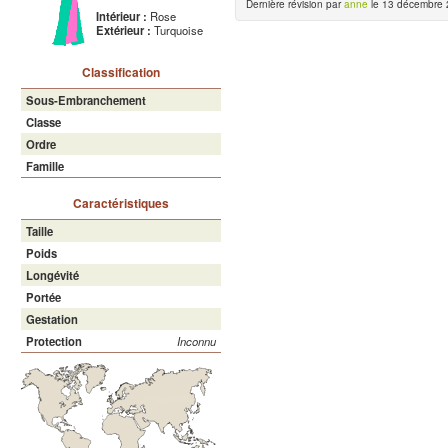
Dernière révision par
anne
le 13 décembre 
Intérieur :
Rose
Extérieur :
Turquoise
Classification
Sous-Embranchement
Classe
Ordre
Famille
Caractéristiques
Taille
Poids
Longévité
Portée
Gestation
Protection
Inconnu