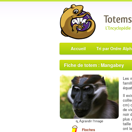
Accueil
Tri par Ordre Alp
Fiche de totem : Mangabey
Les m
famil
équat
Il e
colli
cm) q
de vi
noir 
plus 
Agrandir l'image
taill
ont l
Floches