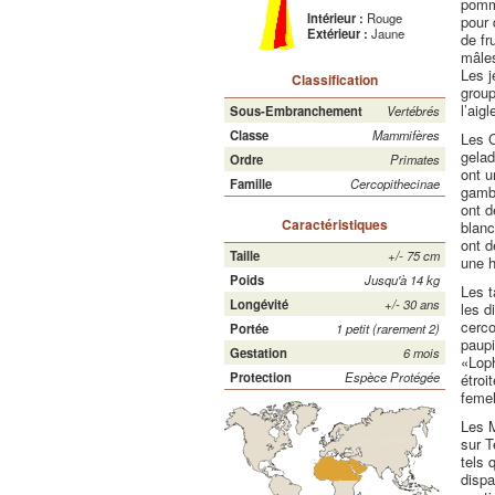
pomme
Intérieur :
Rouge
pour 
Extérieur :
Jaune
de fr
mâles
Les j
Classification
group
l’aigl
Sous-Embranchement
Vertébrés
Classe
Mammifères
Les C
gelad
Ordre
Primates
ont u
Famille
Cercopithecinae
gamba
ont d
Caractéristiques
blanc
ont d
Taille
+/- 75 cm
une h
Poids
Jusqu'à 14 kg
Les t
Longévité
+/- 30 ans
les d
cerc
Portée
1 petit (rarement 2)
paupi
Gestation
6 mois
«Loph
Protection
Espèce Protégée
étroi
femel
Les M
sur T
tels 
dispa