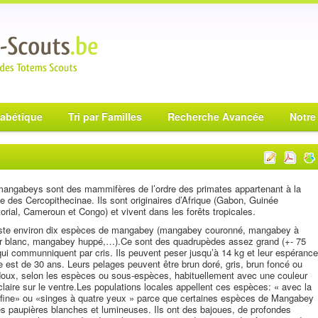
habétique
Tri par Familles
Recherche Avancée
Notre
angabeys sont des mammifères de l’ordre des primates appartenant à la
le des Cercopithecinae. Ils sont originaires d’Afrique (Gabon, Guinée
orial, Cameroun et Congo) et vivent dans les forêts tropicales.
xiste environ dix espèces de mangabey (mangabey couronné, mangabey à
er blanc, mangabey huppé,…).Ce sont des quadrupèdes assez grand (+- 75
ui communniquent par cris. Ils peuvent peser jusqu’à 14 kg et leur espérance
e est de 30 ans. Leurs pelages peuvent être brun doré, gris, brun foncé ou
doux, selon les espèces ou sous-espèces, habituellement avec une couleur
claire sur le ventre.Les populations locales appellent ces espèces: « avec la
e fine» ou «singes à quatre yeux » parce que certaines espèces de Mangabey
es paupières blanches et lumineuses. Ils ont des bajoues, de profondes