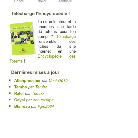
Rhaco
Boxer
Xantholin
Télécharge l'Encyclopédie !
Tu es animateur et tu
cherches une farde
de totems pour ton
camp ?
Télécharge
l'ensemble des
fiches du site
internet en une
Encyclopédie des
Totems
!
Dernières mises à jour
Affenpinscher
par
Uncia2010
Tembo
par
Tembo
Ratel
par
Tembo
Gayal
par
cahue26rpz
Blaireau
par
ligre2534
s