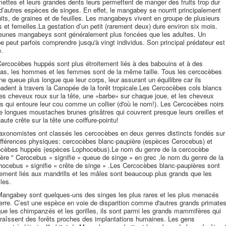
ttes et leurs grandes dents leurs permettent de manger des fruits trop dur
d’autres espèces de singes. En effet, le mangabey se nourrit principalement
uits, de graines et de feuilles. Les mangabeys vivent en groupe de plusieurs
 et femelles.La gestation d’un petit (rarement deux) dure environ six mois.
eunes mangabeys sont généralement plus foncées que les adultes. Un
e peut parfois comprendre jusqu'à vingt individus. Son principal prédateur est
e.
ercocèbes huppés sont plus étroitement liés à des babouins et à des
as, les hommes et les femmes sont de la même taille. Tous les cercocèbes
ne queue plus longue que leur corps, leur assurant un équilibre car ils
dent à travers la Canopée de la forêt tropicale.Les Cercocèbes cols blancs
es cheveux roux sur la tête, une «barbe» sur chaque joue, et les cheveux
s qui entoure leur cou comme un collier (d'où le nom!). Les Cercocèbes noirs
e longues moustaches brunes grisâtres qui couvrent presque leurs oreilles et
aute crête sur la tête une coiffure-pointu!
axonomistes ont classés les cercocèbes en deux genres distincts fondés sur
ifférences physiques: cercocèbes blanc-paupière (espèces Cerocebus) et
ocèbes huppés (espèces Lophocebus).Le nom du genre de la cercocèbe
ère " Cerocebus » signifie « queue de singe » en grec ,le nom du genre de la
ocebus » signifie « crête de singe » .Les Cercocèbes blanc-paupières sont
tement liés aux mandrills et les mâles sont beaucoup plus grands que les
les.
angabey sont quelques-uns des singes les plus rares et les plus menacés
erre. C’est une espèce en voie de disparition comme d'autres grands primate
que les chimpanzés et les gorilles, ils sont parmi les grands mammifères qui
raîssent des forêts proches des implantations humaines. Les gens