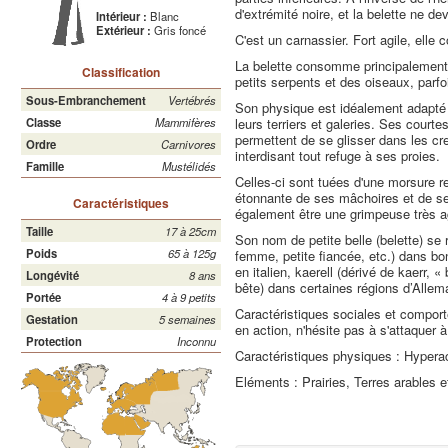
d'extrémité noire, et la belette ne de
Intérieur :
Blanc
Extérieur :
Gris foncé
C'est un carnassier. Fort agile, elle co
La belette consomme principalement 
Classification
petits serpents et des oiseaux, parfo
Sous-Embranchement
Vertébrés
Son physique est idéalement adapté 
leurs terriers et galeries. Ses courtes
Classe
Mammifères
permettent de se glisser dans les cre
Ordre
Carnivores
interdisant tout refuge à ses proies.
Famille
Mustélidés
Celles-ci sont tuées d'une morsure r
étonnante de ses mâchoires et de ses
Caractéristiques
également être une grimpeuse très agi
Taille
17 à 25cm
Son nom de petite belle (belette) se
Poids
65 à 125g
femme, petite fiancée, etc.) dans b
en italien, kaerell (dérivé de kaerr, «
Longévité
8 ans
bête) dans certaines régions d’Allem
Portée
4 à 9 petits
Caractéristiques sociales et comport
Gestation
5 semaines
en action, n'hésite pas à s'attaquer à
Protection
Inconnu
Caractéristiques physiques : Hyperac
Eléments : Prairies, Terres arables e