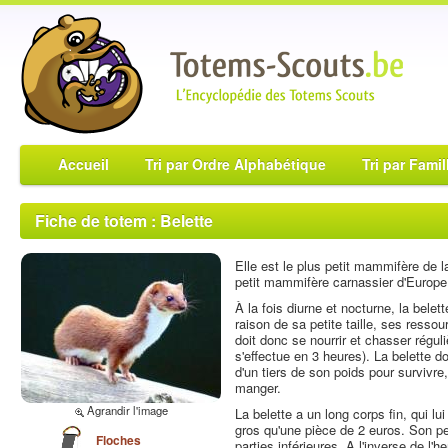
Accueil
Tri par Ordre Alphabétique
Tri par Famil
Fiche de totem : Belette
Elle est le plus petit mammifère de l
petit mammifère carnassier d'Europe
À la fois diurne et nocturne, la belet
raison de sa petite taille, ses ressou
doit donc se nourrir et chasser régul
s'effectue en 3 heures). La belette d
d'un tiers de son poids pour survivre
manger.
Agrandir l'image
La belette a un long corps fin, qui lu
gros qu'une pièce de 2 euros. Son pe
Floches
parties inférieures. A l'inverse de l