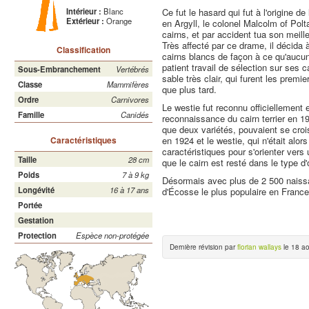
Ce fut le hasard qui fut à l'origine de
Intérieur :
Blanc
Extérieur :
Orange
en Argyll, le colonel Malcolm of Polt
cairns, et par accident tua son meill
Très affecté par ce drame, il décida 
Classification
cairns blancs de façon à ce qu'aucu
patient travail de sélection sur ses c
Sous-Embranchement
Vertébrés
sable très clair, qui furent les premi
Classe
Mammifères
que plus tard.
Ordre
Carnivores
Le westie fut reconnu officiellement
Famille
Canidés
reconnaissance du cairn terrier en 19
que deux variétés, pouvaient se crois
en 1924 et le westie, qui n'était alor
Caractéristiques
caractéristiques pour s'orienter vers
Taille
28 cm
que le cairn est resté dans le type d'
Poids
7 à 9 kg
Désormais avec plus de 2 500 naissan
Longévité
16 à 17 ans
d'Écosse le plus populaire en France
Portée
Gestation
Protection
Espèce non-protégée
Dernière révision par
florian wallays
le 18 ao