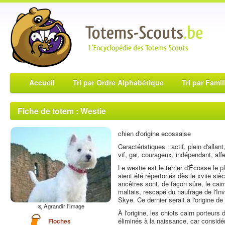
Accueil
Tri par Ordre Alphabétique
Tri par Famil
Fiche de totem : Westie
chien d'origine ecossaise
Caractéristiques : actif, plein d'allan
vif, gai, courageux, indépendant, aff
Le westie est le terrier d'Écosse le
aient été répertoriés dès le xviie s
ancêtres sont, de façon sûre, le cair
maltais, rescapé du naufrage de l'Inv
Skye. Ce dernier serait à l'origine de
Agrandir l'image
À l'origine, les chiots cairn porteur
éliminés à la naissance, car considé
Floches