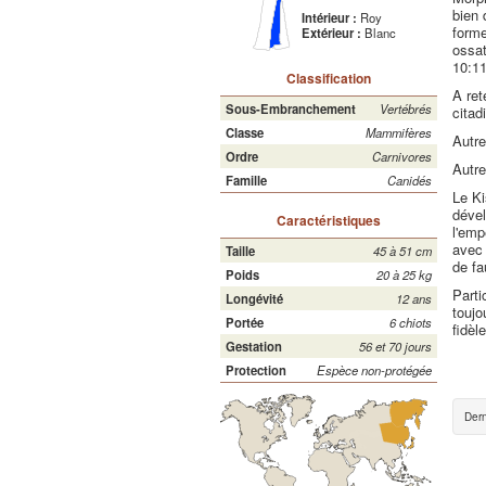
bien 
Intérieur :
Roy
forme
Extérieur :
Blanc
ossat
10:11
Classification
A ret
Sous-Embranchement
Vertébrés
citad
Classe
Mammifères
Autr
Ordre
Carnivores
Autre
Famille
Canidés
Le Ki
dével
Caractéristiques
l'emp
avec 
Taille
45 à 51 cm
de fa
Poids
20 à 25 kg
Parti
Longévité
12 ans
toujo
Portée
6 chiots
fidèl
Gestation
56 et 70 jours
Protection
Espèce non-protégée
Dern