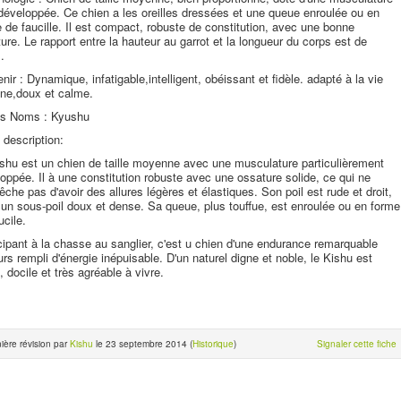
développée. Ce chien a les oreilles dressées et une queue enroulée ou en
 de faucille. Il est compact, robuste de constitution, avec une bonne
ure. Le rapport entre la hauteur au garrot et la longueur du corps est de
.
enir : Dynamique, infatigable,intelligent, obéissant et fidèle. adapté à la vie
ine,doux et calme.
es Noms : Kyushu
 description:
shu est un chien de taille moyenne avec une musculature particulièrement
oppée. Il à une constitution robuste avec une ossature solide, ce qui ne
êche pas d'avoir des allures légères et élastiques. Son poil est rude et droit,
un sous-poil doux et dense. Sa queue, plus touffue, est enroulée ou en forme
ucile.
cipant à la chasse au sanglier, c'est u chien d'une endurance remarquable
urs rempli d'énergie inépuisable. D'un naturel digne et noble, le Kishu est
e, docile et très agréable à vivre.
ière révision par
Kishu
le 23 septembre 2014 (
Historique
)
Signaler cette fiche