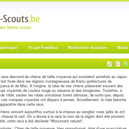
habétique
Tri par Familles
Recherche Avancée
Notre
 race descend de chiens de taille moyenne qui existaient autrefois au Japon.
s'est fixée dans les régions montagneuses de Kishu (préfectures de
ama et de Mie). A l'origine, la robe de ces chiens présentait souvent des
es voyantes de couleur rouge ou sésame et des bringeures. Toutefois, à
r de 1934, seules les robes unicolores furent admises, de sorte que, depuis
 ces marques voyantes ont disparu à jamais. Actuellement, la robe blanche
apparaître dans cette race.
hiens servent aujourd'hui surtout à la chasse au sanglier, mais jadis ils ont
 chassé le cerf. On a donné à la race le nom de la région dont elle provient.
34, cette race a été déclarée "Monument naturel".
ologie : Chien de taille moyenne, bien proportionné, doté d'une musculature