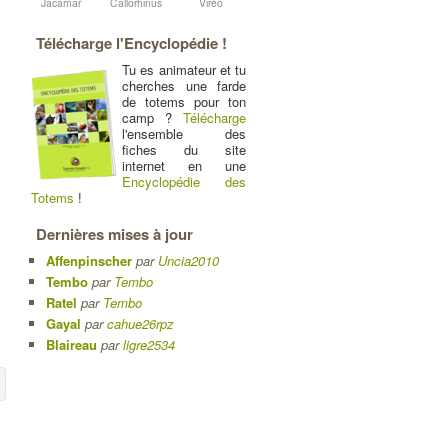
Jacamar
Callorhinus
Viréo
Télécharge l'Encyclopédie !
Tu es animateur et tu
cherches une farde
de totems pour ton
camp ?
Télécharge
l'ensemble des
fiches du site
internet en une
Encyclopédie des
Totems
!
Dernières mises à jour
Affenpinscher
par
Uncia2010
Tembo
par
Tembo
Ratel
par
Tembo
Gayal
par
cahue26rpz
Blaireau
par
ligre2534