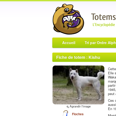
Accueil
Tri par Ordre Alp
Fiche de totem : Kishu
Cette
Elle 
Wakay
marqu
parti
1945,
peut 
Ces c
aussi
Agrandir l'image
En 19
Floches
Morph