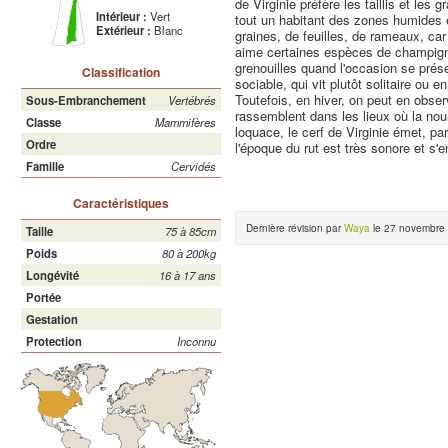
de Virginie préfère les taillis et le
Intérieur :
Vert
tout un habitant des zones humides e
Extérieur :
Blanc
graines, de feuilles, de rameaux, car c
aime certaines espèces de champign
grenouilles quand l'occasion se prése
Classification
sociable, qui vit plutôt solitaire ou e
Toutefois, en hiver, on peut en obse
Sous-Embranchement
Vertébrés
rassemblent dans les lieux où la nou
Classe
Mammifères
loquace, le cerf de Virginie émet, p
Ordre
l'époque du rut est très sonore et s'en
Famille
Cervidés
Caractéristiques
Dernière révision par
Waya
le 27 novembre 
Taille
75 à 85cm
Poids
80 à 200kg
Longévité
16 à 17 ans
Portée
Gestation
Protection
Inconnu