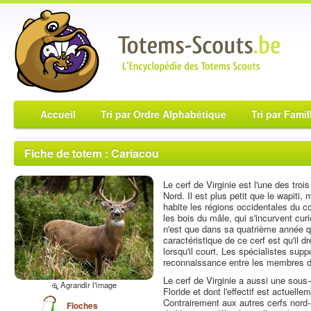
Accueil
Tri par Ordre Alphabétique
Tri par Famil
Fiche de totem : Cariacou
Le cerf de Virginie est l'une des tro
Nord. Il est plus petit que le wapiti,
habite les régions occidentales du co
les bois du mâle, qui s'incurvent cu
n'est que dans sa quatrième année q
caractéristique de ce cerf est qu'il 
lorsqu'il court. Les spécialistes suppo
reconnaissance entre les membres d
Le cerf de Virginie a aussi une sous
Agrandir l'image
Floride et dont l'effectif est actuel
Contrairement aux autres cerfs nord-a
Floches