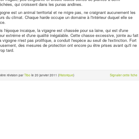
chées, qui croissent dans les punas andines.
gogne est un animal territorial et ne migre pas, ne craignant aucunement les
urs du climat. Chaque harde occupe un domaine à l'intérieur duquel elle se
ce.
s l'époque incaique, la vigagne est chassée pour sa laine, qui est d'une
ur extréme et d'une qualité inégalable. Cette chasse excessive, jointe au fait
a vigogne n'est pas prolifique, a conduit l'espèce au seuil de l'extinction. Fort
usement, des mesures de protection ont encore pu être prises avant qu'il ne
rop tard.
ière révision par
Tibo
le 20 janvier 2011 (
Historique
)
Signaler cette fiche