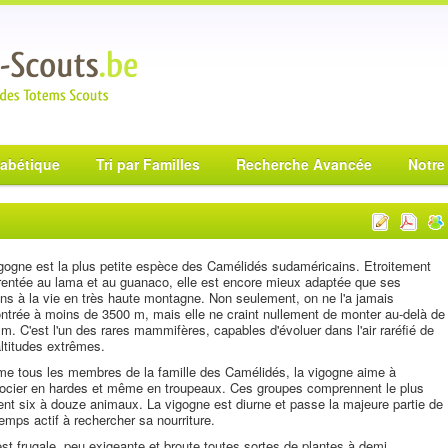
habétique
Tri par Familles
Recherche Avancée
Notre
gogne est la plus petite espèce des Camélidés sudaméricains. Etroitement
entée au lama et au guanaco, elle est encore mieux adaptée que ses
ns à la vie en très haute montagne. Non seulement, on ne l'a jamais
ntrée à moins de 3500 m, mais elle ne craint nullement de monter au-delà de
m. C'est l'un des rares mammifères, capables d'évoluer dans l'air raréfié de
ltitudes extrêmes.
 tous les membres de la famille des Camélidés, la vigogne aime à
ocier en hardes et même en troupeaux. Ces groupes comprennent le plus
nt six à douze animaux. La vigogne est diurne et passe la majeure partie de
emps actif à rechercher sa nourriture.
est frugale, peu exigeante et broute toutes sortes de plantes à demi