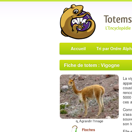
Accueil
Tri par Ordre Alp
Fiche de totem : Vigogne
La vi
appar
cousi
renco
5000 
ces a
Comme
s'ass
souve
Agrandir l'image
son t
Floches
Elle 