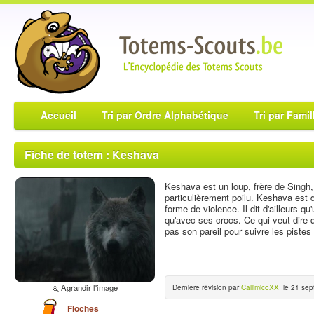
Accueil
Tri par Ordre Alphabétique
Tri par Famil
Fiche de totem : Keshava
Keshava est un loup, frère de Singh, 
particulièrement poilu. Keshava est 
forme de violence. Il dit d'ailleurs q
qu'avec ses crocs. Ce qui veut dire q
pas son pareil pour suivre les pistes 
Agrandir l'image
Dernière révision par
CallimicoXXI
le 21 sep
Floches