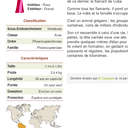
de ce dernier, le flamant de Cuba
Intérieur :
Rose
Comme tous les flamants, il pond u
Extérieur :
Grenat
boue. Le mâle et la femelle s'occupen
C'est un animal grégaire ; les grou
Classification
centaines, voire de milliers d'individu
Sous-Embranchement
Vertebrata
Son cri ressemble à celui d’une oie.
Classe
Aves
pattes, la tête cachée sous une aile.
prendre quelques mètres d'élan pou
Ordre
Phoenicopteriformes
ils volent en formation, en gardant c
Famille
Phoenicopteridae
puissants et réguliers, les propulse
centaines de kilomètres.
Caractéristiques
Taille
1,1m à 1,5m
Poids
2 à 4 kg
Dernière révision par
El Capybara
le 16 juin
Longévité
36 ans en captivité
Portée
Un seul oeuf
Gestation
Environ un mois
Protection
Espèce non-protégée