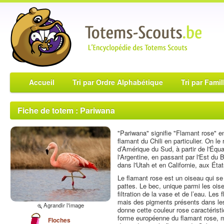
Accueil
Tri par Ordre Alphabétique
Tri par Famil
Fiche de totem : Pariwana
"Pariwana" signifie "Flamant rose" en
flamant du Chili en particulier. On l
d’Amérique du Sud, à partir de l'Équa
l'Argentine, en passant par l'Est du B
dans l'Utah et en Californie, aux Éta
Le flamant rose est un oiseau qui se
pattes. Le bec, unique parmi les ois
filtration de la vase et de l’eau. Le
mais des pigments présents dans les
Agrandir l'image
donne cette couleur rose caractéris
forme européenne du flamant rose, m
Floches