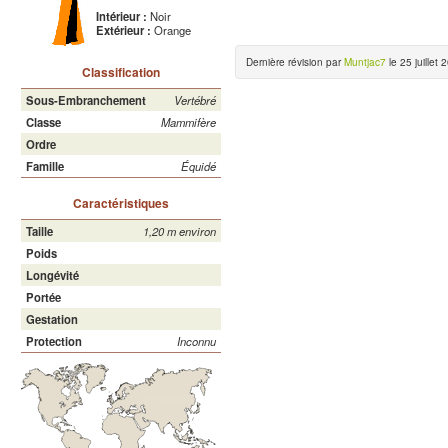
Intérieur :
Noir
Extérieur :
Orange
Dernière révision par
Muntjac7
le 25 juillet 
Classification
Sous-Embranchement
Vertébré
Classe
Mammifère
Ordre
Famille
Équidé
Caractéristiques
Taille
1,20 m environ
Poids
Longévité
Portée
Gestation
Protection
Inconnu