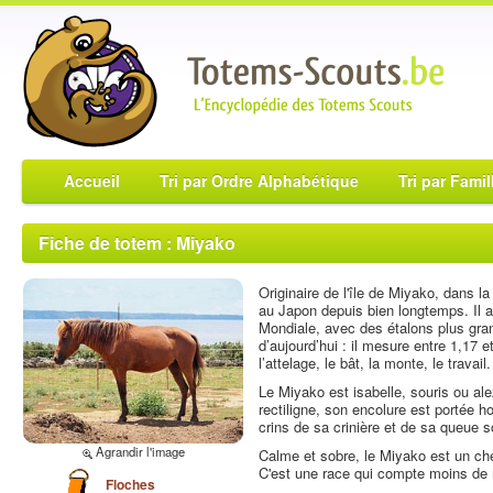
Accueil
Tri par Ordre Alphabétique
Tri par Famil
Fiche de totem : Miyako
Originaire de l'île de Miyako, dans l
au Japon depuis bien longtemps. Il a
Mondiale, avec des étalons plus grand
d’aujourd’hui : il mesure entre 1,17 e
l’attelage, le bât, la monte, le travail.
Le Miyako est isabelle, souris ou ale
rectiligne, son encolure est portée 
crins de sa crinière et de sa queue s
Agrandir l'image
Calme et sobre, le Miyako est un che
C'est une race qui compte moins de m
Floches