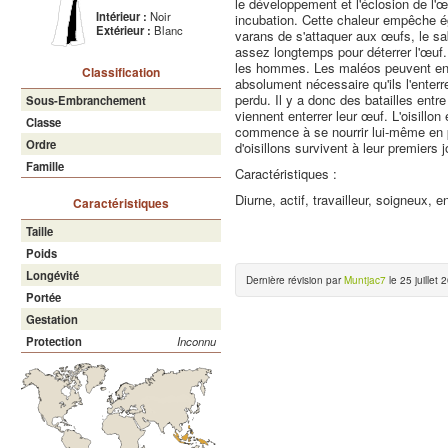
le développement et l'éclosion de l'
Intérieur :
Noir
incubation. Cette chaleur empêche é
Extérieur :
Blanc
varans de s'attaquer aux œufs, le sab
assez longtemps pour déterrer l'œuf. 
les hommes. Les maléos peuvent ente
Classification
absolument nécessaire qu'ils l'enterre
perdu. Il y a donc des batailles ent
Sous-Embranchement
viennent enterrer leur œuf. L'oisillon
Classe
commence à se nourrir lui-même en pic
Ordre
d'oisillons survivent à leur premiers 
Famille
Caractéristiques :
Diurne, actif, travailleur, soigneux, e
Caractéristiques
Taille
Poids
Longévité
Dernière révision par
Muntjac7
le 25 juillet 
Portée
Gestation
Protection
Inconnu