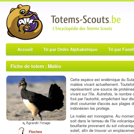
Accueil
Tri par Ordre Alphabétique
Tri par Famil
Fiche de totem : Maléo
Cette espèce est endémique du Sulawe
maléos vivant actuellement. Toutefoi
représentent une source de protéines
vivant sur l'île. Autrefois, le nombre
fixé par l'autorité, empêchant leur di
droit coutumier d'accès aux plages de
indonésien les protège.
Le maléo est monogame. Au moment d
soit dans le terreau de l'île volcaniq
Agrandir l'image
bouillante provenant du sol volcaniqu
soleil, afin de trouver un emplacemen
Floches