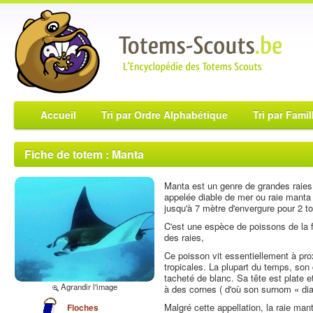
Accueil
Tri par Ordre Alphabétique
Tri par Famil
Fiche de totem : Manta
Manta est un genre de grandes raies
appelée diable de mer ou raie manta 
jusqu'à 7 mètre d'envergure pour 2 t
C'est une espèce de poissons de la f
des raies,
Ce poisson vit essentiellement à pro
tropicales. La plupart du temps, son 
tacheté de blanc. Sa tête est plate 
Agrandir l'image
à des cornes ( d'où son surnom « dia
Malgré cette appellation, la raie man
Floches