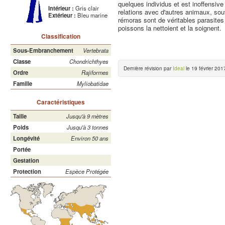
quelques individus et est inoffensiv
Intérieur :
Gris clair
relations avec d'autres animaux, sou
Extérieur :
Bleu marine
rémoras sont de véritables parasites
poissons la nettoient et la soignent.
Classification
Sous-Embranchement
Vertebrata
Classe
Chondrichthyes
Dernière révision par
Ideal
le 19 février 2017
Ordre
Rajiformes
Famille
Myliobatidae
Caractéristiques
Taille
Jusqu'à 9 mètres
Poids
Jusqu'à 3 tonnes
Longévité
Environ 50 ans
Portée
Gestation
Protection
Espèce Protégée