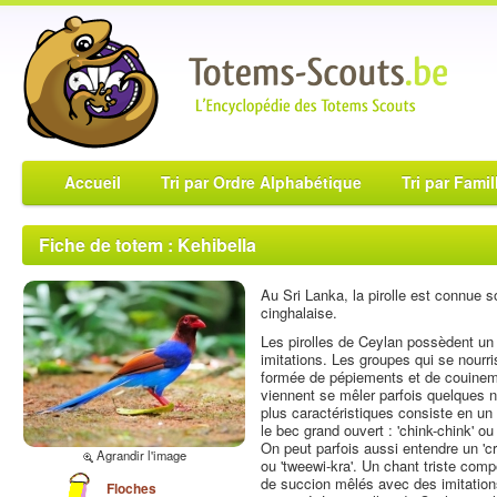
Accueil
Tri par Ordre Alphabétique
Tri par Famil
Fiche de totem : Kehibella
Au Sri Lanka, la pirolle est connue 
cinghalaise.
Les pirolles de Ceylan possèdent un
imitations. Les groupes qui se nourr
formée de pépiements et de couineme
viennent se mêler parfois quelques n
plus caractéristiques consiste en un 
le bec grand ouvert : 'chink-chink' o
On peut parfois aussi entendre un 'c
Agrandir l'image
ou 'tweewi-kra'. Un chant triste co
de succion mêlés avec des imitation
Floches