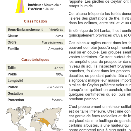
rapporté. Les pirolles de Ceylan ont 
Intérieur :
Mauve clair
temps humide.
Extérieur :
Jaune
Cet oiseau fréquente les forêts dens
lisières des plantations de thé. Il vi
Classification
dans les collines, entre 150 et 2100 
Sous-Embranchement
Vertébrés
Endémique du Sri Lanka, il est confin
(principalement provinces d'Uva et Ce
Classe
Aves
Ces oiseaux agiles errent dans les f
Ordre
Passériformes
pouvant compter jusqu'à sept membres
Famille
Artamidés
seul ou en couple. Les groupes sembl
vastes territoires. Ce sont surtout 
Caractéristiques
les empêche pas de prospecter dan
niveau du sol. Ils inspectent bruyamm
Taille
47 cm
branches, fouillant dans les grappes
Poids
196 g
décollée, se pendant parfois tête à 
s'agrippant malgré leur masse importa
Longévité
pirolles de Ceylan préfèrent voler sur
Portée
3 à 5 oeufs
Lorsqu'elles quittent un perchoir, el
Gestation
quelques centimètres du sol, puis e
prochain perchoir.
Protection
Inconnu
C'est probablement un nicheur solitai
est de taille inférieure. C'est une co
est garnie de fines radicelles et de li
est placé dans le feuillage de grand
certains arbustes, à une hauteur qui
ponte comprend trois à cinq oeufs, p