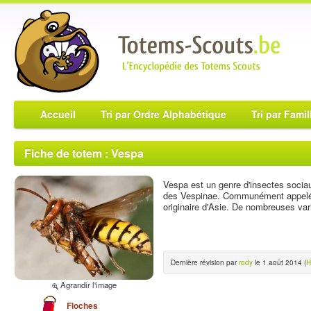
Accueil
Tri par Ordre Alphabétique
Tri par Famil
Fiche de totem : Vespa
Vespa est un genre d'insectes sociau
des Vespinae. Communément appelés 
originaire d'Asie. De nombreuses vari
Dernière révision par
rody
le 1 août 2014 (
H
Agrandir l'image
Floches