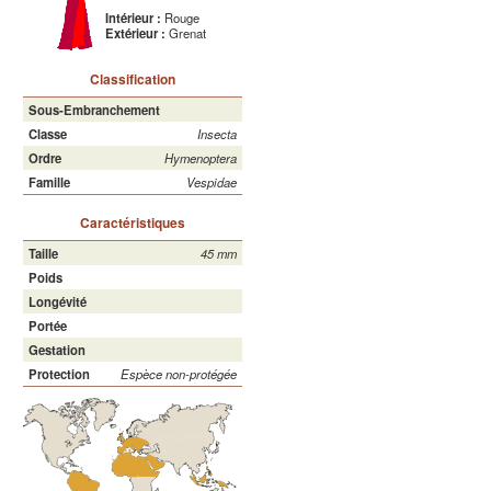
Intérieur :
Rouge
Extérieur :
Grenat
Classification
Sous-Embranchement
Classe
Insecta
Ordre
Hymenoptera
Famille
Vespidae
Caractéristiques
Taille
45 mm
Poids
Longévité
Portée
Gestation
Protection
Espèce non-protégée