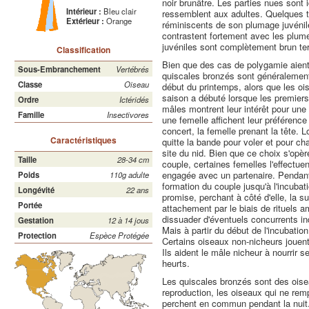
noir brunâtre. Les parties nues sont
Intérieur :
Bleu clair
ressemblent aux adultes. Quelques ter
Extérieur :
Orange
réminiscents de son plumage juvéni
contrastent fortement avec les plum
juvéniles sont complètement brun te
Classification
Bien que des cas de polygamie aient
Sous-Embranchement
Vertébrés
quiscales bronzés sont généraleme
Classe
Oiseau
début du printemps, alors que les oi
saison a débuté lorsque les premier
Ordre
Ictéridés
mâles montrent leur intérêt pour une 
Famille
Insectivores
une femelle affichent leur préférence
concert, la femelle prenant la tête. L
Caractéristiques
quitte la bande pour voler et pour ch
site du nid. Bien que ce choix s'opèr
Taille
28-34 cm
couple, certaines femelles l'effectue
engagée avec un partenaire. Pendant 
Poids
110g adulte
formation du couple jusqu'à l'incubat
Longévité
22 ans
promise, perchant à côté d'elle, la s
Portée
attachement par le biais de rituels a
dissuader d'éventuels concurrents ind
Gestation
12 à 14 jous
Mais à partir du début de l'incubatio
Protection
Espèce Protégée
Certains oiseaux non-nicheurs jouent 
Ils aident le mâle nicheur à nourrir s
heurts.
Les quiscales bronzés sont des oise
reproduction, les oiseaux qui ne remp
perchent en commun pendant la nuit