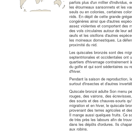
parfois plus d'un millier d'individu
les étourneaux sansonnets et les vac
seuls ou en colonies, certaines colo
nids. En dépit de cette grande grégar
congénères ainsi que d'autres espèce
assez violentes et comportent des m
des vols circulaires autour de leur 
œufs et les oisillons d'autres espèces
les moineaux domestiques. La défense
proximité du nid.
Les quiscales bronzés sont des migra
septentrionales et occidentales ont un
quartiers d'hivernage contrairement à
du golfe et qui sont sédentaires ou 
d'hiver.
Pendant la saison de reproduction, l
surtout d'insectes et d'autres inverté
Quiscale bronzé adulte Son menu p
rouges, des vairons, des écrevisses,
des souris et des chauves-souris qu'i
migration et en hiver, le quiscale 
provenant des terres agricoles et des
Il mange aussi quelques fruits. Ce s
de très près les labours afin de trou
dans les dépôts d'ordures. Ils chapa
aux robins.