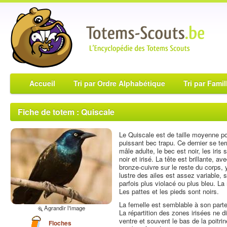
Accueil
Tri par Ordre Alphabétique
Tri par Famil
Fiche de totem : Quiscale
Le Quiscale est de taille moyenne 
puissant bec trapu. Ce dernier se te
mâle adulte, le bec est noir, les iri
noir et irisé. La tête est brillante, a
bronze-cuivre sur le reste du corps, 
lustre des ailes est assez variable
parfois plus violacé ou plus bleu. L
Les pattes et les pieds sont noirs.
La femelle est semblable à son parten
Agrandir l'image
La répartition des zones irisées ne di
ventre et souvent le bas de la poitrin
Floches