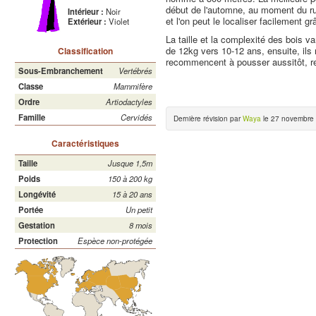
début de l'automne, au moment du rut
Intérieur :
Noir
et l'on peut le localiser facilement g
Extérieur :
Violet
La taille et la complexité des bois va
de 12kg vers 10-12 ans, ensuite, ils 
Classification
recommencent à pousser aussitôt, re
Sous-Embranchement
Vertébrés
Classe
Mammifère
Ordre
Artiodactyles
Famille
Cervidés
Dernière révision par
Waya
le 27 novembre 
Caractéristiques
Taille
Jusque 1,5m
Poids
150 à 200 kg
Longévité
15 à 20 ans
Portée
Un petit
Gestation
8 mois
Protection
Espèce non-protégée