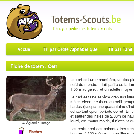
Accueil
Tri par Ordre Alphabétique
Tri par Famil
Fiche de totem : Cerf
Le cerf est un mammifère, un des plu
nord du monde. Il fait partie de la f
1,50m au garrot, et un adulte moyen
Le cerf est une espèce crépusculaire
mâles vivent seuls ou en petit group
hardes (jusqu'à une quarantaine d'ind
cohabitent qu'en période de rut. En 
et sauter des haies de 2,50m de haut
lourd, est moins rapide, il n’atteint 
Agrandir l'image
Les cerfs sont des animaux très sens
Floches
homme à 300 mètres. La meilleure pér