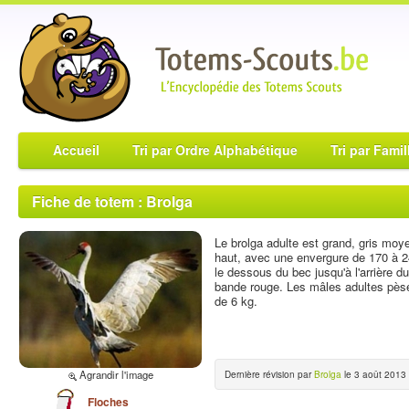
Accueil
Tri par Ordre Alphabétique
Tri par Famil
Fiche de totem : Brolga
Le brolga adulte est grand, gris moy
haut, avec une envergure de 170 à 2
le dessous du bec jusqu'à l'arrière 
bande rouge. Les mâles adultes pèse
de 6 kg.
Agrandir l'image
Dernière révision par
Brolga
le 3 août 2013 
Floches