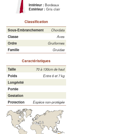
Intérieur :
Bordeaux
Extérieur :
Gris clair
Classification
Sous-Embranchement
Chordata
Classe
Aves
Ordre
Gruiformes
Famille
Gruidae
Caractéristiques
Taille
70 à 130cm de haut
Poids
Entre 6 et 7 kg
Longévité
Portée
Gestation
Protection
Espèce non-protégée