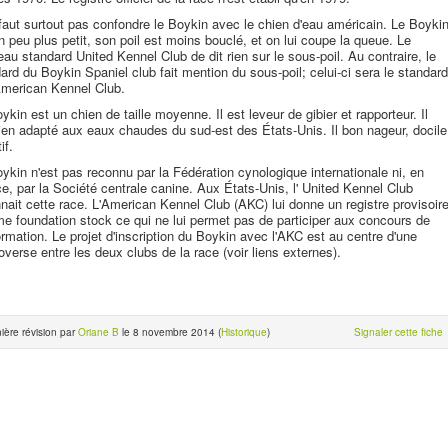
 faut surtout pas confondre le Boykin avec le chien d'eau américain. Le Boyki
n peu plus petit, son poil est moins bouclé, et on lui coupe la queue. Le
au standard United Kennel Club de dit rien sur le sous-poil. Au contraire, le
ard du Boykin Spaniel club fait mention du sous-poil; celui-ci sera le standard
American Kennel Club.
ykin est un chien de taille moyenne. Il est leveur de gibier et rapporteur. Il
ien adapté aux eaux chaudes du sud-est des États-Unis. Il bon nageur, docile
if.
ykin n'est pas reconnu par la Fédération cynologique internationale ni, en
e, par la Société centrale canine. Aux États-Unis, l' United Kennel Club
nait cette race. L'American Kennel Club (AKC) lui donne un registre provisoir
 foundation stock ce qui ne lui permet pas de participer aux concours de
rmation. Le projet d'inscription du Boykin avec l'AKC est au centre d'une
overse entre les deux clubs de la race (voir liens externes).
ière révision par
Oriane B
le 8 novembre 2014 (
Historique
)
Signaler cette fiche