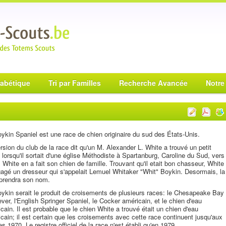
habétique
Tri par Familles
Recherche Avancée
Notre
ykin Spaniel est une race de chien originaire du sud des États-Unis.
rsion du club de la race dit qu'un M. Alexander L. White a trouvé un petit
 lorsqu'il sortait d'une église Méthodiste à Spartanburg, Caroline du Sud, vers
 White en a fait son chien de famille. Trouvant qu'il etait bon chasseur, White
agé un dresseur qui s'appelait Lemuel Whitaker "Whit" Boykin. Desormais, la
prendra son nom.
ykin serait le produit de croisements de plusieurs races: le Chesapeake Bay
ever, l'English Springer Spaniel, le Cocker américain, et le chien d'eau
cain. Il est probable que le chien White a trouvé était un chien d'eau
cain; il est certain que les croisements avec cette race continuent jusqu'aux
s 1970. Le registre officiel de la race n'est établi qu'en 1979.