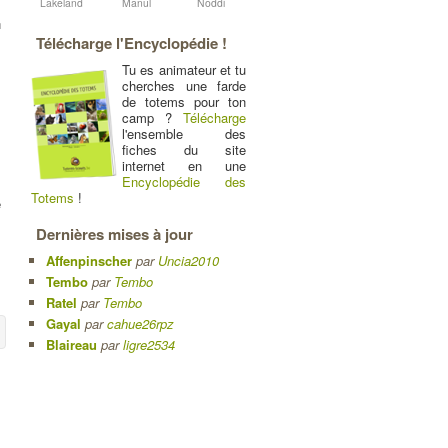
Lakeland
Manul
Noddi
n
Télécharge l'Encyclopédie !
Tu es animateur et tu
cherches une farde
de totems pour ton
camp ?
Télécharge
l'ensemble des
fiches du site
internet en une
Encyclopédie des
Totems
!
e
Dernières mises à jour
Affenpinscher
par
Uncia2010
Tembo
par
Tembo
Ratel
par
Tembo
Gayal
par
cahue26rpz
Blaireau
par
ligre2534