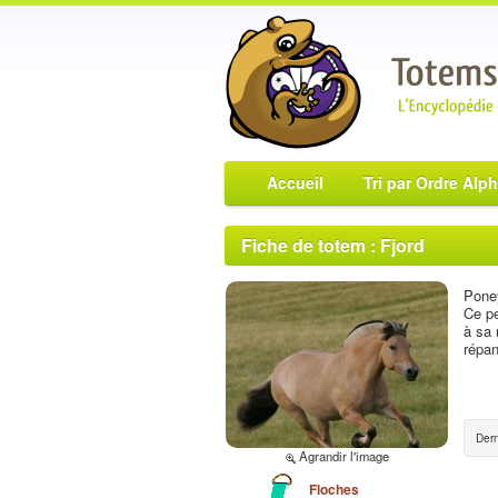
Accueil
Tri par Ordre Alp
Fiche de totem : Fjord
Poney
Ce pe
à sa 
répan
Dern
Agrandir l'image
Floches