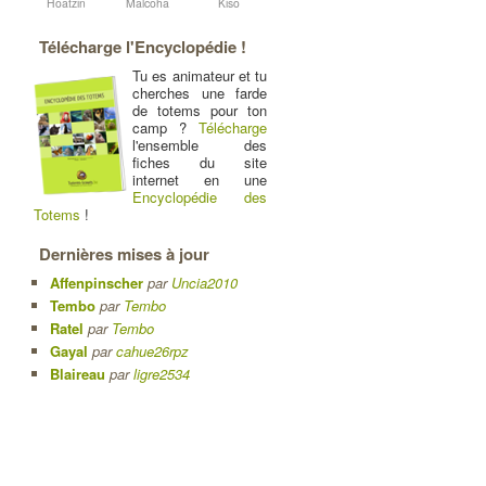
Hoatzin
Malcoha
Kiso
Télécharge l'Encyclopédie !
Tu es animateur et tu
cherches une farde
de totems pour ton
camp ?
Télécharge
l'ensemble des
fiches du site
internet en une
Encyclopédie des
Totems
!
Dernières mises à jour
Affenpinscher
par
Uncia2010
Tembo
par
Tembo
Ratel
par
Tembo
Gayal
par
cahue26rpz
Blaireau
par
ligre2534