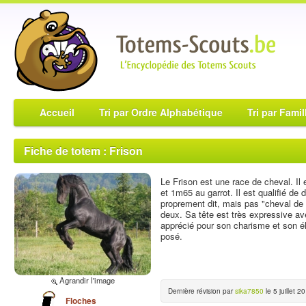
Accueil
Tri par Ordre Alphabétique
Tri par Famil
Fiche de totem : Frison
Le Frison est une race de cheval. Il 
et 1m65 au garrot. Il est qualifié de d
proprement dit, mais pas "cheval de tr
deux. Sa tête est très expressive ave
apprécié pour son charisme et son élé
posé.
Agrandir l'image
Dernière révision par
sika7850
le 5 juillet 2
Floches