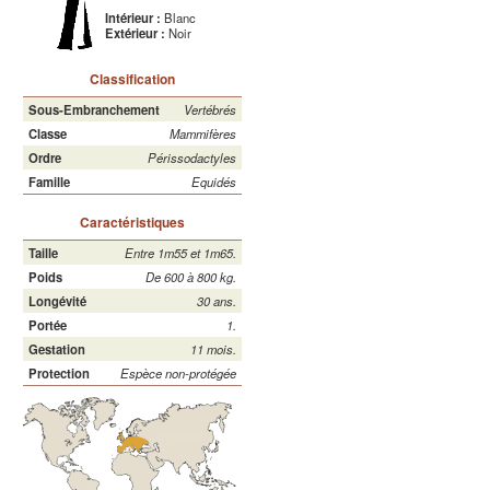
Intérieur :
Blanc
Extérieur :
Noir
Classification
Sous-Embranchement
Vertébrés
Classe
Mammifères
Ordre
Périssodactyles
Famille
Equidés
Caractéristiques
Taille
Entre 1m55 et 1m65.
Poids
De 600 à 800 kg.
Longévité
30 ans.
Portée
1.
Gestation
11 mois.
Protection
Espèce non-protégée