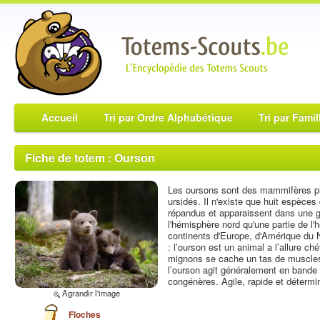
Accueil
Tri par Ordre Alphabétique
Tri par Famil
Fiche de totem : Ourson
Les oursons sont des mammifères pla
ursidés. Il n'existe que huit espèces
répandus et apparaissent dans une gr
l'hémisphère nord qu'une partie de l'
continents d'Europe, d'Amérique du N
: l’ourson est un animal a l’allure ch
mignons se cache un tas de muscles.
l’ourson agit généralement en bande
congénères. Agile, rapide et détermin
Agrandir l'image
Floches