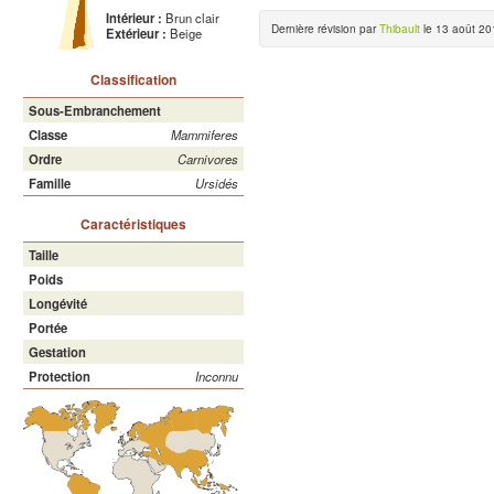
Intérieur :
Brun clair
Dernière révision par
Thibault
le 13 août 20
Extérieur :
Beige
Classification
Sous-Embranchement
Classe
Mammiferes
Ordre
Carnivores
Famille
Ursidés
Caractéristiques
Taille
Poids
Longévité
Portée
Gestation
Protection
Inconnu