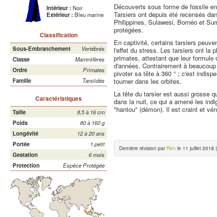
Découverts sous forme de fossile en
Intérieur :
Noir
Tarsiers ont depuis été recensés dan
Extérieur :
Bleu marine
Philippines, Sulawesi, Bornéo et Su
protégées.
Classification
En captivité, certains tarsiers peu
Sous-Embranchement
Vertébrés
l'effet du stress. Les tarsiers ont la
primates, attestant que leur formule
Classe
Mammifères
d'années. Contrairement à beaucoup 
Ordre
Primates
pivoter sa tête à 360 ° ; c'est indis
tourner dans les orbites.
Famille
Tarsiidés
La tête du tarsier est aussi grosse 
Caractéristiques
dans la nuit, ce qui a amené les in
"hantou" (démon). Il est craint et vé
Taille
8,5 à 16 cm
Poids
80 à 160 g
Longévité
12 à 20 ans
Portée
1 petit
Dernière révision par
Ren
le 11 juillet 2018 (
Gestation
6 mois
Protection
Espèce Protégée