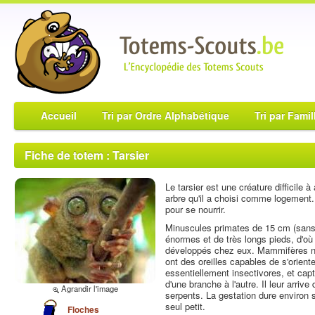
Accueil
Tri par Ordre Alphabétique
Tri par Famil
Fiche de totem : Tarsier
Le tarsier est une créature difficile
arbre qu'il a choisi comme logement. 
pour se nourrir.
Minuscules primates de 15 cm (sans 
énormes et de très longs pieds, d'où 
développés chez eux. Mammifères noc
ont des oreilles capables de s'oriente
essentiellement insectivores, et cap
d'une branche à l'autre. Il leur arriv
Agrandir l'image
serpents. La gestation dure environ s
seul petit.
Floches