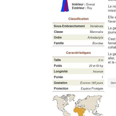
Intérieur :
Grenat
Le no
Extérieur :
Roy
missi
Elle 
Classification
l'ava
Sous-Embranchement
Vertebrata
La ga
journ
Classe
Mammalia
Ordre
Artiodactyla
C'est
femel
Famille
Bovidae
cohab
Caractéristiques
La ga
aller
Taille
2 m
et le
Poids
20 et 50 kg
Longévité
Inconue
Portée
1
Gestation
Environ 165 jours
Dern
Protection
Espèce Protégée