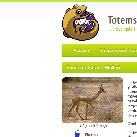
Accueil
Tri par Ordre Alp
Fiche de totem : Walleri
La ga
giraf
litté
moyen
gazel
large
ventr
des c
C'est
Agrandir l'image
La ga
Floches
Somal