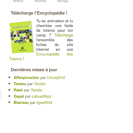
Athéna
Wombat
Muntjac
Télécharge l'Encyclopédie !
Tu es animateur et tu
cherches une farde
de totems pour ton
camp ?
Télécharge
l'ensemble des
fiches du site
internet en une
Encyclopédie des
Totems
!
s
Dernières mises à jour
Affenpinscher
par
Uncia2010
Tembo
par
Tembo
Ratel
par
Tembo
Gayal
par
cahue26rpz
Blaireau
par
ligre2534