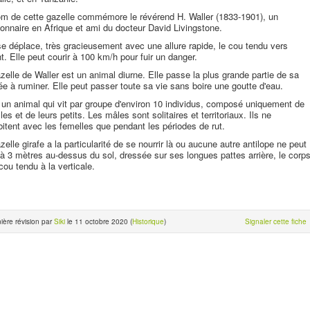
m de cette gazelle commémore le révérend H. Waller (1833-1901), un
onnaire en Afrique et ami du docteur David Livingstone.
se déplace, très gracieusement avec une allure rapide, le cou tendu vers
nt. Elle peut courir à 100 km/h pour fuir un danger.
zelle de Waller est un animal diurne. Elle passe la plus grande partie de sa
ée à ruminer. Elle peut passer toute sa vie sans boire une goutte d'eau.
 un animal qui vit par groupe d'environ 10 individus, composé uniquement de
les et de leurs petits. Les mâles sont solitaires et territoriaux. Ils ne
itent avec les femelles que pendant les périodes de rut.
zelle girafe a la particularité de se nourrir là ou aucune autre antilope ne peut
, à 3 mètres au-dessus du sol, dressée sur ses longues pattes arrière, le corp
 cou tendu à la verticale.
ière révision par
Siki
le 11 octobre 2020 (
Historique
)
Signaler cette fiche