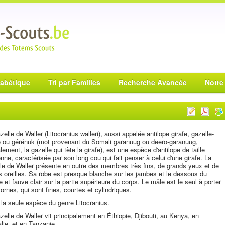
habétique
Tri par Familles
Recherche Avancée
Notre
zelle de Waller (Litocranius walleri), aussi appelée antilope girafe, gazelle-
e ou gérénuk (mot provenant du Somali garanuug ou deero-garanuug,
ralement, la gazelle qui tète la girafe), est une espèce d'antilope de taille
ne, caractérisée par son long cou qui fait penser à celui d'une girafe. La
le de Waller présente en outre des membres très fins, de grands yeux et de
s oreilles. Sa robe est presque blanche sur les jambes et le dessous du
e et fauve clair sur la partie supérieure du corps. Le mâle est le seul à porter
ornes, qui sont fines, courtes et cylindriques.
 la seule espèce du genre Litocranius.
zelle de Waller vit principalement en Éthiopie, Djibouti, au Kenya, en
ie, et en Tanzanie.