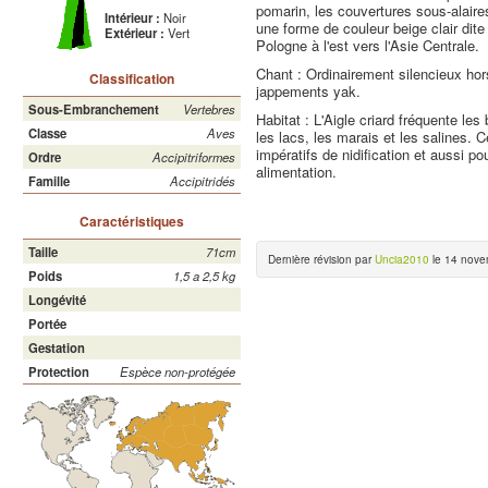
pomarin, les couvertures sous-alaires
Intérieur :
Noir
une forme de couleur beige clair dite 
Extérieur :
Vert
Pologne à l'est vers l'Asie Centrale.
Chant : Ordinairement silencieux hor
Classification
jappements yak.
Sous-Embranchement
Vertebres
Habitat : L'Aigle criard fréquente les
Classe
Aves
les lacs, les marais et les salines. C
impératifs de nidification et aussi p
Ordre
Accipitriformes
alimentation.
Famille
Accipitridés
Caractéristiques
Taille
71cm
Dernière révision par
Uncia2010
le 14 nove
Poids
1,5 a 2,5 kg
Longévité
Portée
Gestation
Protection
Espèce non-protégée