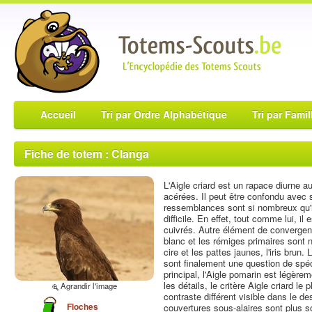
Accueil
Tri par Ordre Alphabétique
Tri par Famil
Fiche de totem : Clanga
L'Aigle criard est un rapace diurne a
acérées. Il peut être confondu avec 
ressemblances sont si nombreux qu'il
difficile. En effet, tout comme lui, il
cuivrés. Autre élément de convergen
blanc et les rémiges primaires sont n
cire et les pattes jaunes, l'iris brun
sont finalement une question de spéci
principal, l'Aigle pomarin est légèreme
les détails, le critère Aigle criard le
Agrandir l'image
contraste différent visible dans le de
Floches
couvertures sous-alaires sont plus s