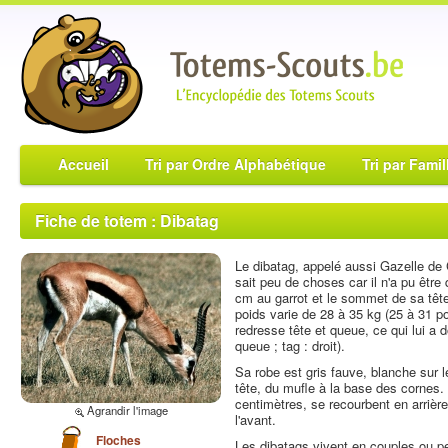
Accueil
Tri par Ordre Alphabétique
Tri par Famil
Fiche de totem : Dibatag
Le dibatag, appelé aussi Gazelle de 
sait peu de choses car il n'a pu êtr
cm au garrot et le sommet de sa tête
poids varie de 28 à 35 kg (25 à 31 pou
redresse tête et queue, ce qui lui a
queue ; tag : droit).
Sa robe est gris fauve, blanche sur 
tête, du mufle à la base des cornes. 
centimètres, se recourbent en arrière 
Agrandir l'image
l'avant.
Floches
Les dibatags vivent en couples ou p