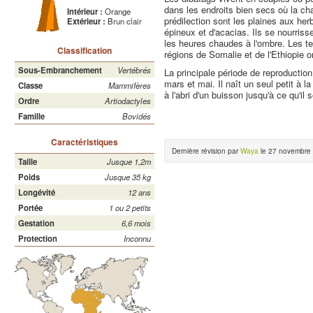
dans les endroits bien secs où la ch
Intérieur :
Orange
prédilection sont les plaines aux h
Extérieur :
Brun clair
épineux et d'acacias. Ils se nourriss
les heures chaudes à l'ombre. Les ter
Classification
régions de Somalie et de l'Ethiopie or
Sous-Embranchement
Vertébrés
La principale période de reproduction
mars et mai. Il naît un seul petit à 
Classe
Mammifères
à l'abri d'un buisson jusqu'à ce qu'il
Ordre
Artiodactyles
Famille
Bovidés
Caractéristiques
Dernière révision par
Waya
le 27 novembre 
Taille
Jusque 1,2m
Poids
Jusque 35 kg
Longévité
12 ans
Portée
1 ou 2 petits
Gestation
6,6 mois
Protection
Inconnu