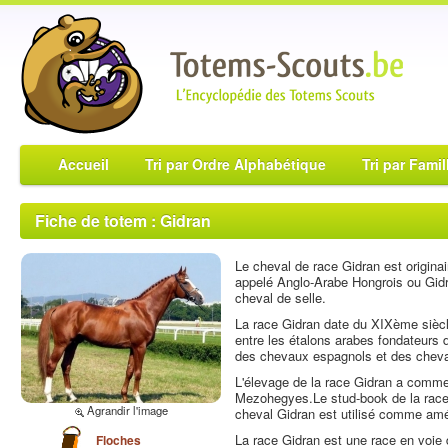
Accueil
Tri par Ordre Alphabétique
Tri par Famil
Fiche de totem : Gidran
Le cheval de race Gidran est origina
appelé Anglo-Arabe Hongrois ou Gidr
cheval de selle.
La race Gidran date du XIXème siècl
entre les étalons arabes fondateurs d
des chevaux espagnols et des chev
L'élevage de la race Gidran a comm
Mezohegyes.Le stud-book de la race
Agrandir l'image
cheval Gidran est utilisé comme amél
La race Gidran est une race en voie 
Floches