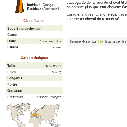
sauvegarde de la race de cheval Gid
Intérieur :
Orange
on compte plus que 200 chevaux Gid
Extérieur :
Brun foncé
Caractéristiques: Grand, élégant et p
comme un cheval doux mais vif.
Classification
Sous-Embranchement
Classe
Ordre
Périssodactyles
Dernière révision par
Cabri
le 25 septembre
Famille
Equidés
Caractéristiques
Taille
1.70 au garrot
Poids
500 kg
Longévité
Portée
Gestation
Protection
Espèce Protégée